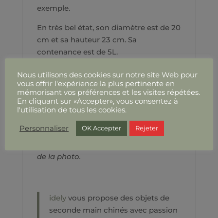
exemple.
En très bel état, son diamètre est de 20
cm et sa hauteur 23 cm. Sa
contenance est de 5L.
Ces objets sont d'occasion, anciens,
Nous utilisons des cookies sur notre site Web pour
vintage. Ils peuvent porter quelques
vous offrir l'expérience la plus pertinente en
mémorisant vos préférences et les visites répétées.
cicatrices de leur histoire et de leur vie
En cliquant sur «Accepter», vous consentez à
passée. Les photos font partie
l'utilisation de tous les cookies.
intégrante du descriptif. A noter que
Personnaliser
OK Accepter
Rejeter
les couleurs peuvent quelque peu
différer en fonction de l’exposition lors
de la photo.
idely
vous propose des objets de
seconde main chinés avec passion