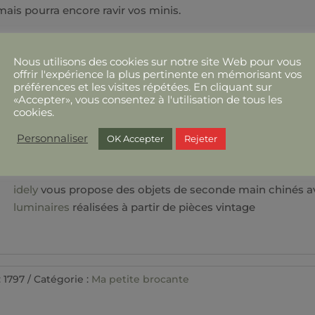
mais pourra encore ravir vos minis.
Ce vélo pour enfant mesure 43 cm de large, 59 cm de haut ,7
Nous utilisons des cookies sur notre site Web pour vous
PRENDRE
CONTACT
EN CAS D'EXPEDITION
offrir l'expérience la plus pertinente en mémorisant vos
préférences et les visites répétées. En cliquant sur
Ces objets sont d'occasion, anciens, vintage. Ils peuvent por
«Accepter», vous consentez à l'utilisation de tous les
histoire et de leur vie passée. Les photos font partie intégra
cookies.
couleurs peuvent quelque peu différer en fonction de l’expos
Personnaliser
OK Accepter
Rejeter
idely
vous propose des objets de seconde main chinés a
luminaires
réalisées à partir de pièces vintage
:
1797
Catégorie :
Ma petite brocante