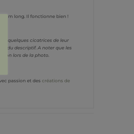
7 cm long. Il fonctionne bien !
ter quelques cicatrices de leur
nte du descriptif. A noter que les
ition lors de la photo.
vec passion et des
créations de