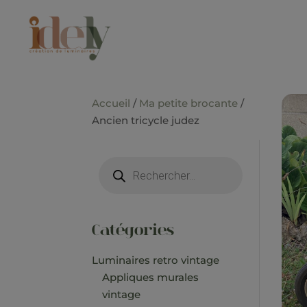
Accueil
/
Ma petite brocante
/
Ancien tricycle judez
Recherche
de
produits
Catégories
Luminaires retro vintage
Appliques murales
vintage